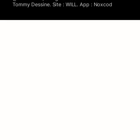
Tommy Dessine. Site : WILL. App : Noxcod