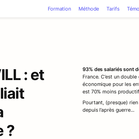
Formation
Méthode
Tarifs
Témo
L : et 
93% des salariés sont 
France. C’est un double g
économique pour les ent
iait 
est 70% moins productif
Pourtant, (presque) rien
 
depuis l’après guerre...
 ?