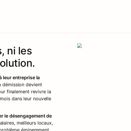
 ni les 
solution.
leur entreprise la 
a démission devient 
ur finalement revivre la 
ois dans leur nouvelle 
er le désengagement de 
laires, meilleurs locaux, 
team buildings) alors qu’il s’agit d’un problème éminemment 