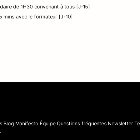
aire de 1H30 convenant à tous [J-15]
15 mins avec le formateur [J-10]
s
Blog
Manifesto
Équipe
Questions fréquentes
Newsletter
T
L