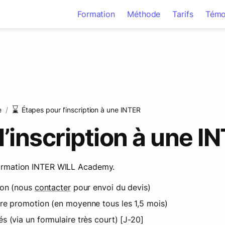
Formation
Méthode
Tarifs
Témo
⌛
e
/
Étapes pour l’inscription à une INTER
l’inscription à une I
 formation INTER WILL Academy.
ion (nous 
contacter
 pour envoi du devis)
ure promotion (en moyenne tous les 1,5 mois)
tés (via un formulaire très court) [J-20]