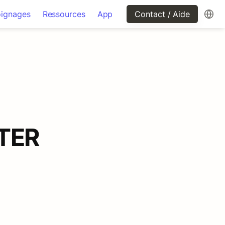
ignages
Ressources
App
Contact / Aide
NTER