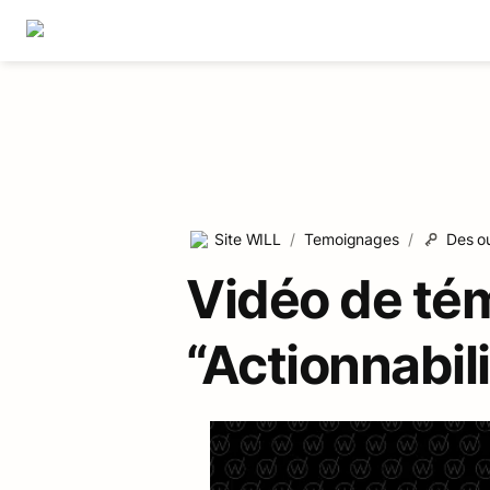
Site WILL
/
Temoignages
/
Des ou
Vidéo de tém
“Actionnabili