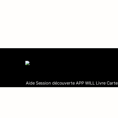
Aide
Session découverte
APP WILL
Livre
Carte
Protection des données
Evenements
Club WIL
@WILL 2022, all rights reserved. Dessins : To