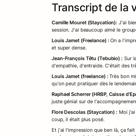
Transcript de la 
Camille Mouret (Staycation):
 J'ai bi
session. J'ai beaucoup aimé le groupe
Louis Jamet (Freelance) : 
On a l'imp
et super dense.
Jean-François Têtu (Tebubio) :
 Sur 
d'empathie, d'entraide. C'était des 
Louis Jamet (freelance) : 
Très bon mi
qu'on peut pratiquer dès le lendemain
Raphael Scherrer (HRBP, Caisse d’Ep
juste génial sur de l'accompagnement 
Flore Descolas (Staycation) :
 Moi j'a
coup, il était plus posé.
Et j'ai l'impression que ben là, ça f