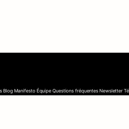
s
Blog
Manifesto
Équipe
Questions fréquentes
Newsletter
T
L
mmy Dessine. Site : WILL. App : Noxcod