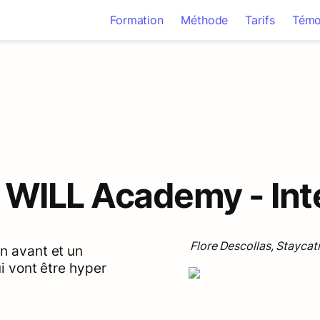
Formation
Méthode
Tarifs
Témo
WILL Academy - Int
Flore Descollas, Staycat
n avant et un 
ui vont être hyper 