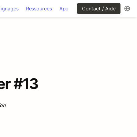
ignages
Ressources
App
Contact / Aide
er #13
ion