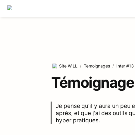
Site WILL
/
Temoignages
/
Inter #13
Témoignage 
Je pense qu'il y aura un peu e
après, et que j'ai des outils q
hyper pratiques.