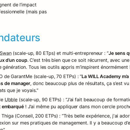
gnent de l’impact 
fessionnelle (mais pas 
ndateurs
Swan
 (scale-up, 80 ETps) et multi-entrepreneur : “
Je sens q
ux d’un coup
. C’est très bien que ce soit récurrent, avec un
e génération. Tous les outils appris m’inspirent énormément 
O de GarantMe (scale-up, 70 ETPs) : “
La WILL Academy m’a 
ions de manager
, donc beaucoup plus de résultats, ça s’est v
ts que je voyais.”
de 
Ubble
 (scale-up, 90 ETPs) : “J’ai fait beaucoup de forma
t embarqué
 ! J’ai même pu appliquer dans mon cercle proc
 Thiga (Conseil, 200 ETPs) : “Très belle expérience, j'ai ado
xion sur mes pratiques de management. Il y a beaucoup d’e
p”.