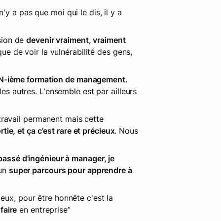
l n'y a pas que moi qui le dis, il y a 
ion de 
devenir vraiment, vraiment 
que de voir la vulnérabilité des gens, 
 N-ième formation de management. 
 autres. L'ensemble est par ailleurs 
travail permanent mais cette 
tie, et ça c'est rare et précieux
. Nous 
passé d'ingénieur à manager, je 
un 
super parcours pour apprendre à 
, Principle Product chez Payfit (Scale-up, 500 personnes) : “Difficile de faire mieux, pour être honnête c'est la 
faire
 en entreprise”