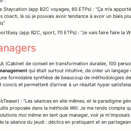
de Staycation (app B2C voyages, 60 ETPs) : “Ça m’a apporté
coach, là où je pouvais avoir tendance à avoir un biais plus
ls”
ortEasy (app B2C, sport, 70 ETPs) : “Je vais faire faire la
anagers
SA
 (Cabinet de conseil en transformation durable, 100 person
e management
 qui était surtout intuitive, de créer un langag
une formidable synthèse de beaucoup de méthodologies de 
t concis et permettent d’arriver à un résultat hyper satisfais
bTeaser) : “Les séances en elle mêmes, et le paradigme gén
outils proposée dans la méthode Will. Je me rends compte qu
olutions moi même en tant que manager, voir je m'imposais de
e la séance du jeudi : déclics en pratiquant et en partageant